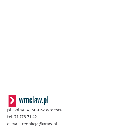
pl. Solny 14,
50-062
Wrocław
tel. 71 776 71 42
e-mail:
redakcja@araw.pl