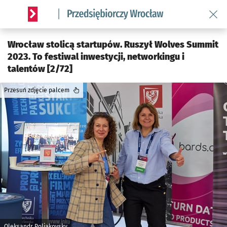
Wróć 
Serwis informacyjny wroclaw.pl podserwis: Strategia rozwo
Wrocław stolicą startupów. Ruszył Wolves Summit
2023. To festiwal inwestycji, networkingu i
talentów [2/72]
Przesuń zdjęcie palcem
Oleksandr Poliakovsky