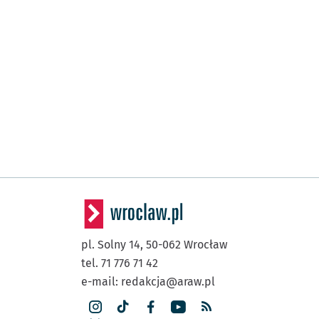
pl. Solny 14,
50-062
Wrocław
tel. 71 776 71 42
e-mail:
redakcja@araw.pl