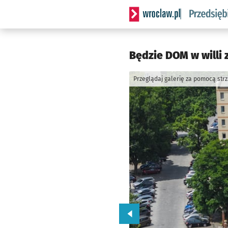
Serwis informacyjny wrocla
Będzie DOM w willi 
Przeglądaj galerię za pomocą str
Przejdź do poprzedniego zd