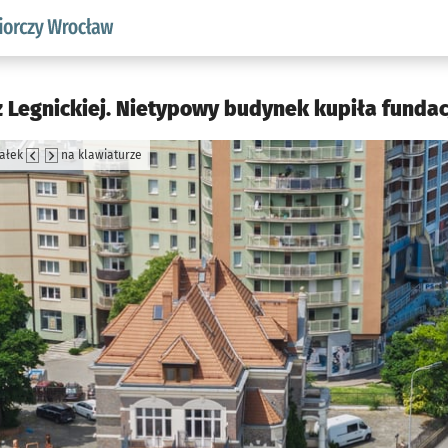
w.pl podserwis: Strategia rozwoju przedsiębiorczości miasta
z Legnickiej. Nietypowy budynek kupiła fundac
załek
na klawiaturze
jęcia.