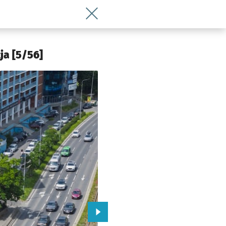
Wróć do artykułu Będzie DOM w willi z
 Wrocławia
ja [5/56]
Przejdź do kolejnego zdjęcia.