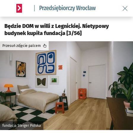
Wróć 
Serwis informacyjny wroclaw.pl podserwis: Strategia rozwo
Będzie DOM w willi z Legnickiej. Nietypowy
budynek kupiła fundacja [3/56]
Przesuń zdjęcie palcem
fundacja Steiger Polska