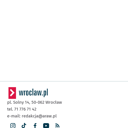
pl. Solny 14,
50-062
Wrocław
tel. 71 776 71 42
e-mail:
redakcja@araw.pl