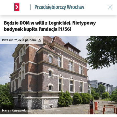
Wróć 
Serwis informacyjny wroclaw.pl podserwis: Strategia rozwo
Będzie DOM w willi z Legnickiej. Nietypowy
budynek kupiła fundacja [1/56]
Przesuń zdjęcie palcem
Marek Księżarek