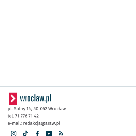
pl. Solny 14,
50-062
Wrocław
tel. 71 776 71 42
e-mail:
redakcja@araw.pl