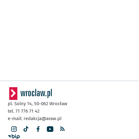
pl. Solny 14,
50-062
Wrocław
tel. 71 776 71 42
e-mail:
redakcja@araw.pl