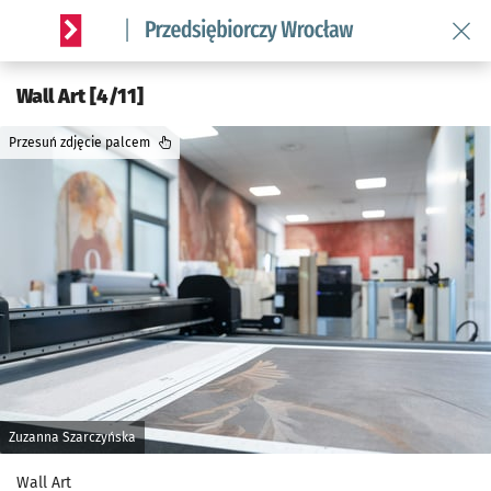
Wróć 
Serwis informacyjny wroclaw.pl podserwis: Strategia rozwo
Wall Art [4/11]
Przesuń zdjęcie palcem
Zuzanna Szarczyńska
Wall Art