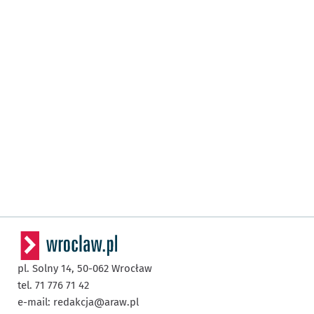
pl. Solny 14,
50-062
Wrocław
tel. 71 776 71 42
e-mail:
redakcja@araw.pl