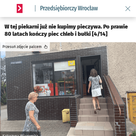
Wróć 
Serwis informacyjny wroclaw.pl podserwis: Strategia rozwo
W tej piekarni już nie kupimy pieczywa. Po prawie
80 latach kończy piec chleb i bułki [4/14]
Przesuń zdjęcie palcem