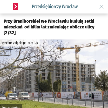
Wróć 
Serwis informacyjny wroclaw.pl podserwis: Strategia rozwo
Przy Braniborskiej we Wrocławiu budują setki
mieszkań, od kilku lat zmieniając oblicze ulicy
[2/32]
Przesuń zdjęcie palcem
Tomasz Hołod