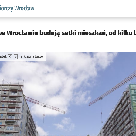
w.pl podserwis: Strategia rozwoju przedsiębiorczości miasta
we Wrocławiu budują setki mieszkań, od kilku l
załek
na klawiaturze