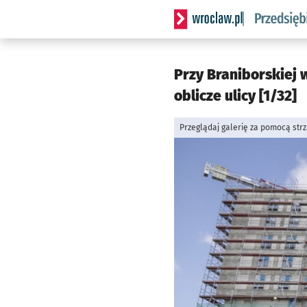
Serwis informacyjny wrocla
Przy Braniborskiej 
oblicze ulicy [1/32]
Przeglądaj galerię za pomocą str