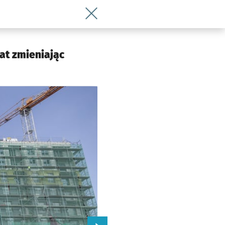
Wróć do artykułu Przy Braniborskiej we
 Wrocławia
at zmieniając