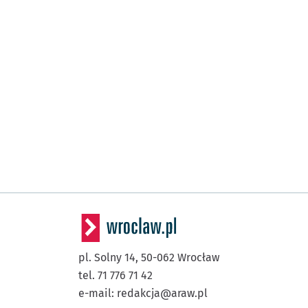
pl. Solny 14,
50-062
Wrocław
tel. 71 776 71 42
e-mail:
redakcja@araw.pl