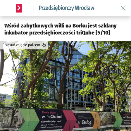
Wróć 
Serwis informacyjny wroclaw.pl podserwis: Strategia rozwo
Wśród zabytkowych willi na Borku jest szklany
inkubator przedsiębiorczości triQube [5/10]
Przesuń zdjęcie palcem