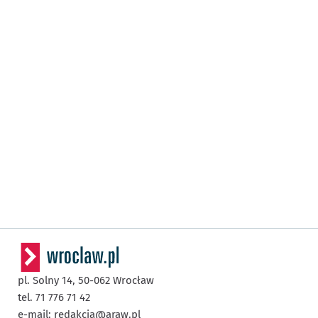
pl. Solny 14,
50-062
Wrocław
tel. 71 776 71 42
e-mail:
redakcja@araw.pl