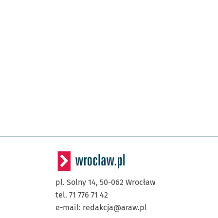
pl. Solny 14,
50-062
Wrocław
tel. 71 776 71 42
e-mail:
redakcja@araw.pl