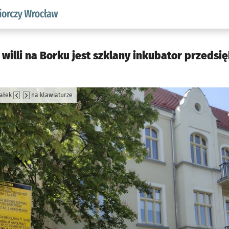
w.pl podserwis: Strategia rozwoju przedsiębiorczości miasta
illi na Borku jest szklany inkubator przedsię
załek
na klawiaturze