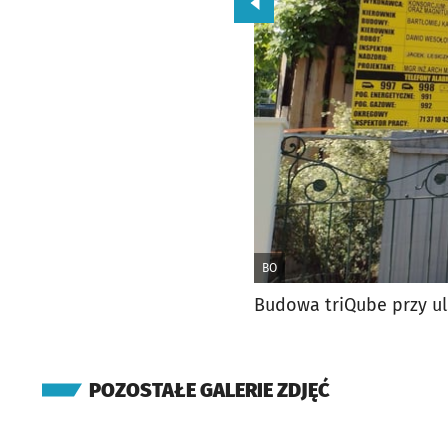
Przejdź do poprzedniego zd
BO
Budowa triQube przy ul
POZOSTAŁE GALERIE ZDJĘĆ