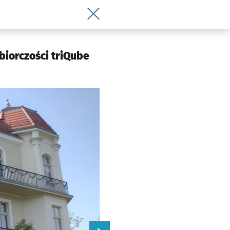
Wróć do artykułu Wśród zabytkowych wi
 Wrocławia
biorczości triQube