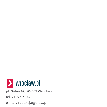
pl. Solny 14,
50-062
Wrocław
tel. 71 776 71 42
e-mail:
redakcja@araw.pl