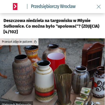
Wróć 
Serwis informacyjny wroclaw.pl podserwis: Strategia rozwo
Deszczowa niedziela na targowisku w Młynie
Sułkowice. Co można było "upolować"? (ZDJĘCIA)
[4/102]
Przesuń zdjęcie palcem
Oleksandr Poliakovsky