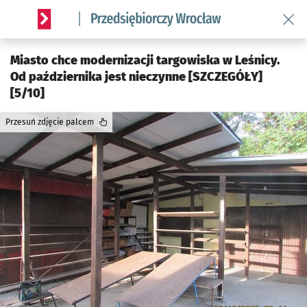
Wróć 
Serwis informacyjny wroclaw.pl podserwis: Strategia rozwo
Miasto chce modernizacji targowiska w Leśnicy.
Od października jest nieczynne [SZCZEGÓŁY]
[5/10]
Przesuń zdjęcie palcem