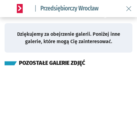
Supernowoc
Przejdź do poprz
Powrót
Wróć 
do
Serwis informacyjny wroclaw.pl podserwis: Strategia rozwo
galerii
Dziękujemy za obejrzenie galerii. Poniżej inne
galerie, które mogą Cię zainteresować.
POZOSTAŁE GALERIE ZDJĘĆ