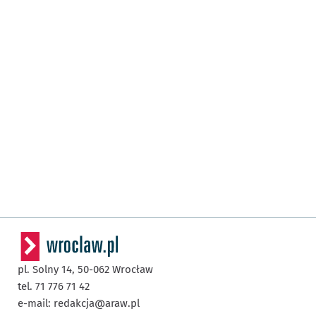
pl. Solny 14,
50-062
Wrocław
tel. 71 776 71 42
e-mail:
redakcja@araw.pl