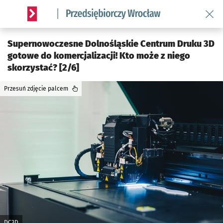
Wróć 
Serwis informacyjny wroclaw.pl podserwis: Strategia rozwo
Supernowoczesne Dolnośląskie Centrum Druku 3D
gotowe do komercjalizacji! Kto może z niego
skorzystać? [2/6]
Przesuń zdjęcie palcem
DC3D