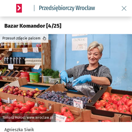
Wróć 
Serwis informacyjny wroclaw.pl podserwis: Strategia rozwo
Bazar Komandor [4/25]
Przesuń zdjęcie palcem
Tomasz Hołod/www.wroclaw.pl
Agnieszka Siwik