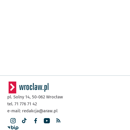
pl. Solny 14,
50-062
Wrocław
tel. 71 776 71 42
e-mail:
redakcja@araw.pl