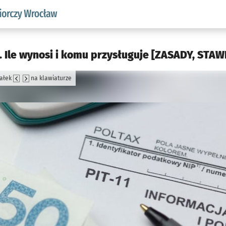
w.pl podserwis: Strategia rozwoju przedsiębiorczości miasta
. Ile wynosi i komu przysługuje [ZASADY, STAWK
załek
na klawiaturze
jęcia.