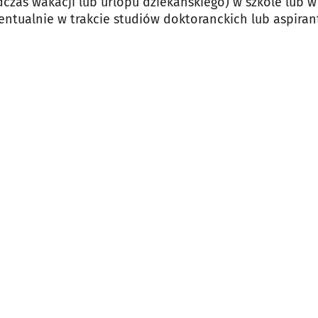
dczas wakacji lub urlopu dziekańskiego) w szkole lub w
entualnie w trakcie studiów doktoranckich lub aspiran