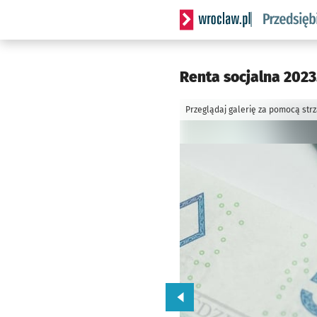
Serwis informacyjny wrocla
Renta socjalna 2023
Przeglądaj galerię za pomocą str
Przejdź do poprzedniego zd