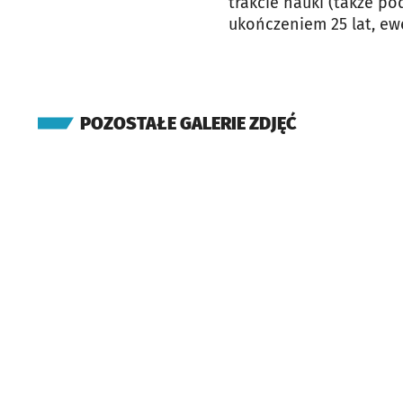
trakcie nauki (także po
ukończeniem 25 lat, ew
POZOSTAŁE GALERIE ZDJĘĆ