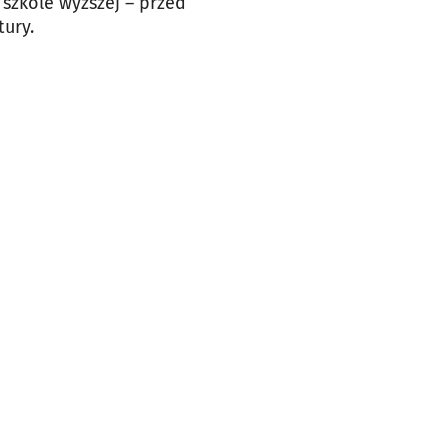
 szkole wyższej – przed
tury.