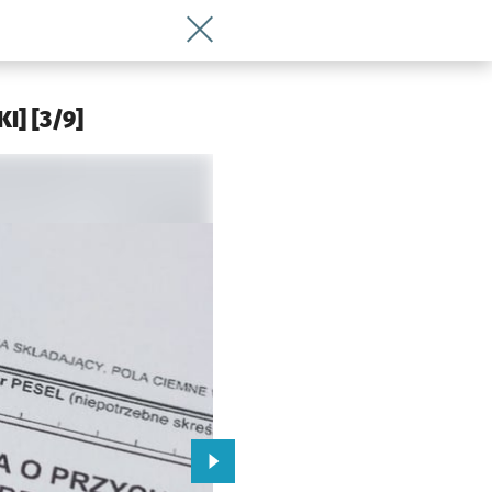
Wróć do artykułu Renta socjalna 2023.
 Wrocławia
I] [3/9]
Przejdź do kolejnego zdjęcia.