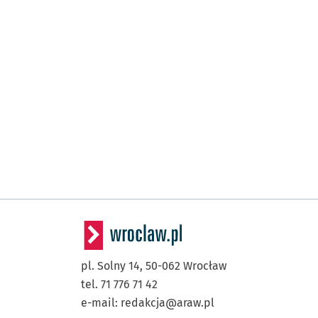
pl. Solny 14,
50-062
Wrocław
tel. 71 776 71 42
e-mail:
redakcja@araw.pl