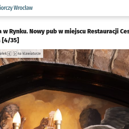
w.pl podserwis: Strategia rozwoju przedsiębiorczości miasta
ła w Rynku. Nowy pub w miejscu Restauracji C
 [4/35]
załek
na klawiaturze