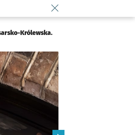
Wróć do artykułu Święty Jan już dział
 Wrocławia
esarsko-Królewska.