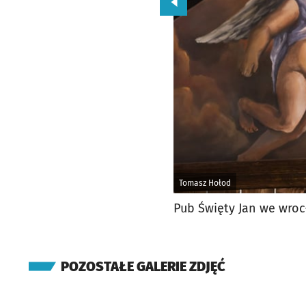
Przejdź do poprzedniego zd
Tomasz Hołod
Pub Święty Jan we wro
POZOSTAŁE GALERIE ZDJĘĆ