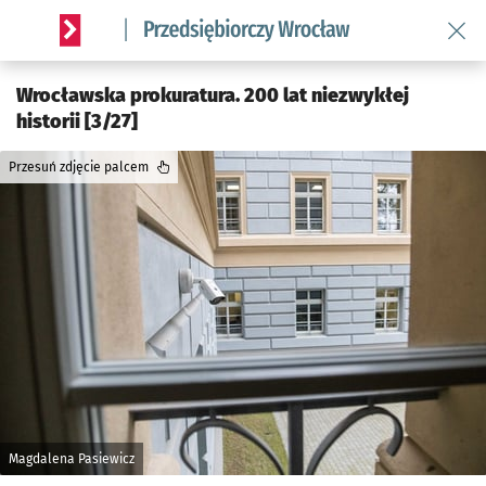
Wróć 
Serwis informacyjny wroclaw.pl podserwis: Strategia rozwo
Wrocławska prokuratura. 200 lat niezwykłej
historii [3/27]
Przesuń zdjęcie palcem
Magdalena Pasiewicz