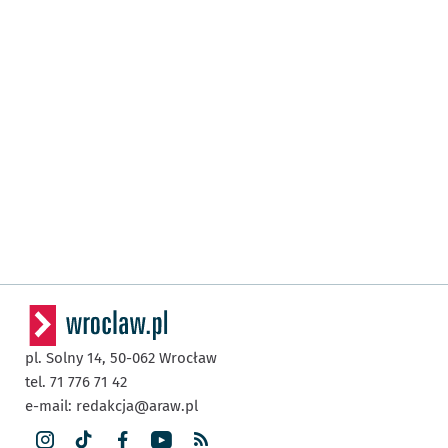
pl. Solny 14,
50-062
Wrocław
tel. 71 776 71 42
e-mail:
redakcja@araw.pl