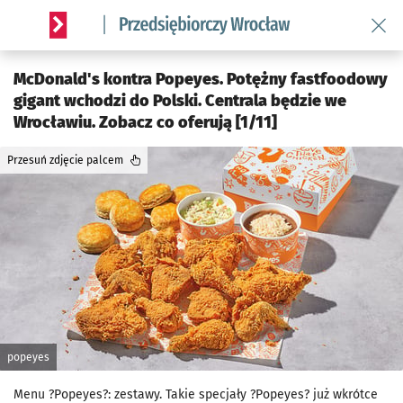
Wróć 
Serwis informacyjny wroclaw.pl podserwis: Strategia rozwo
McDonald's kontra Popeyes. Potężny fastfoodowy
gigant wchodzi do Polski. Centrala będzie we
Wrocławiu. Zobacz co oferują [1/11]
Przesuń zdjęcie palcem
popeyes
Menu ?Popeyes?: zestawy. Takie specjały ?Popeyes? już wkrótce