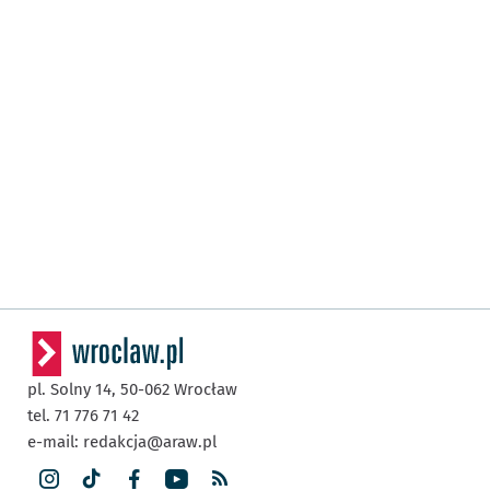
pl. Solny 14,
50-062
Wrocław
tel. 71 776 71 42
e-mail:
redakcja@araw.pl