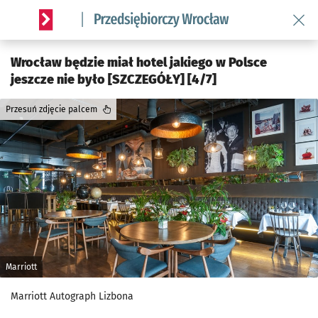
Wróć 
Serwis informacyjny wroclaw.pl podserwis: Strategia rozwo
Wrocław będzie miał hotel jakiego w Polsce
jeszcze nie było [SZCZEGÓŁY] [4/7]
Przesuń zdjęcie palcem
Marriott
Marriott Autograph Lizbona