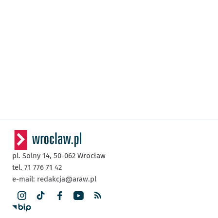
pl. Solny 14,
50-062
Wrocław
tel. 71 776 71 42
e-mail:
redakcja@araw.pl