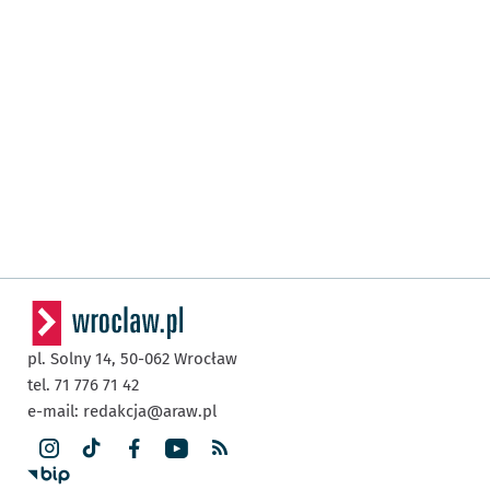
pl. Solny 14,
50-062
Wrocław
tel. 71 776 71 42
e-mail:
redakcja@araw.pl