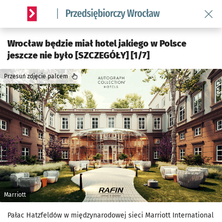
Wróć 
Serwis informacyjny wroclaw.pl podserwis: Strategia rozwo
Wrocław będzie miał hotel jakiego w Polsce
jeszcze nie było [SZCZEGÓŁY] [1/7]
Przesuń zdjęcie palcem
Marriott
Pałac Hatzfeldów w międzynarodowej sieci Marriott International