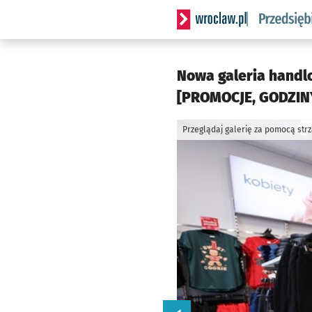
Serwis informacyjny wrocla
Nowa galeria handl
[PROMOCJE, GODZIN
Przeglądaj galerię za pomocą str