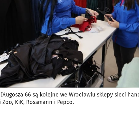
jęcia.
ugosza 66 są kolejne we Wrocławiu sklepy sieci hand
xi Zoo, KiK, Rossmann i Pepco.