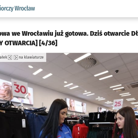
w.pl podserwis: Strategia rozwoju przedsiębiorczości miasta
owa we Wrocławiu już gotowa. Dziś otwarcie D
Y OTWARCIA] [4/36]
załek
na klawiaturze