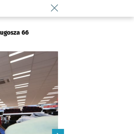
Wróć do artykułu Nowa galeria handlo
 Wrocławia
ługosza 66