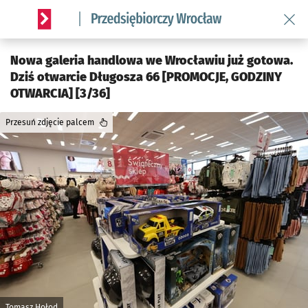
Wróć 
Serwis informacyjny wroclaw.pl podserwis: Strategia rozwo
Nowa galeria handlowa we Wrocławiu już gotowa.
Dziś otwarcie Długosza 66 [PROMOCJE, GODZINY
OTWARCIA] [3/36]
Przesuń zdjęcie palcem
Tomasz Hołod