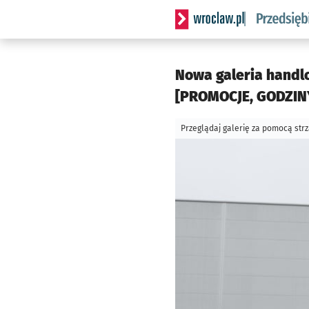
Serwis informacyjny wrocla
Nowa galeria handl
[PROMOCJE, GODZINY
Przeglądaj galerię za pomocą str