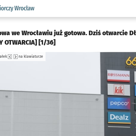
w.pl podserwis: Strategia rozwoju przedsiębiorczości miasta
owa we Wrocławiu już gotowa. Dziś otwarcie D
 OTWARCIA] [1/36]
załek
na klawiaturze