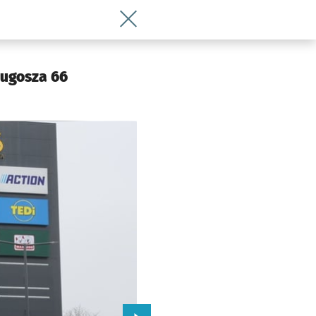
Wróć do artykułu Nowa galeria handlo
 Wrocławia
ługosza 66