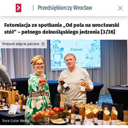
Wróć 
Serwis informacyjny wroclaw.pl podserwis: Strategia rozwo
Fotorelacja ze spotkania „Od pola na wrocławski
stół” – pełnego dolnośląskiego jedzenia [3/36]
Przesuń zdjęcie palcem
Pure Color Media