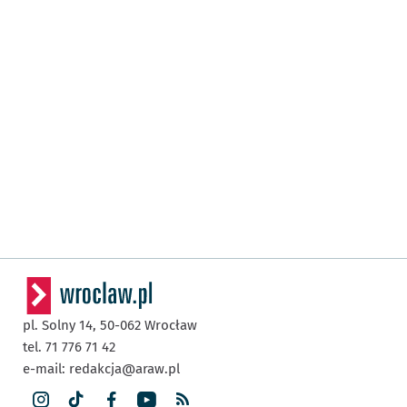
pl. Solny 14,
50-062
Wrocław
tel. 71 776 71 42
e-mail:
redakcja@araw.pl