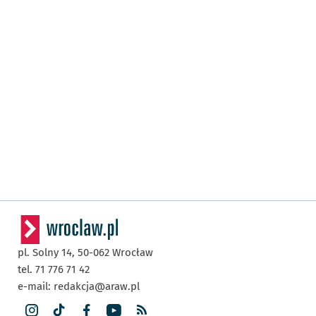
pl. Solny 14,
50-062
Wrocław
tel. 71 776 71 42
e-mail:
redakcja@araw.pl