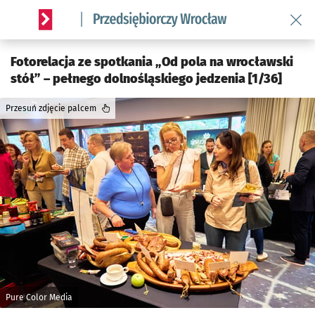
Wróć 
Serwis informacyjny wroclaw.pl podserwis: Strategia rozwo
Fotorelacja ze spotkania „Od pola na wrocławski
stół” – pełnego dolnośląskiego jedzenia [1/36]
Przesuń zdjęcie palcem
Pure Color Media