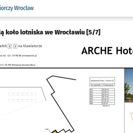
w.pl podserwis: Strategia rozwoju przedsiębiorczości miasta
ą koło lotniska we Wrocławiu [5/7]
załek
na klawiaturze
jęcia.