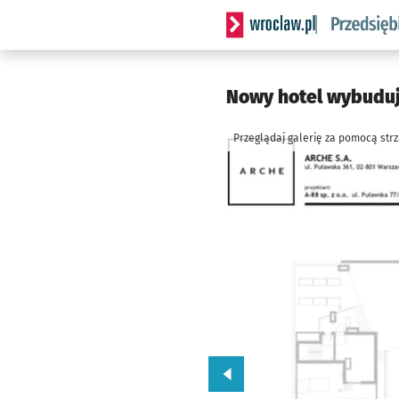
Serwis informacyjny wrocla
Nowy hotel wybuduj
Przeglądaj galerię za pomocą str
Przejdź do poprzedniego zd