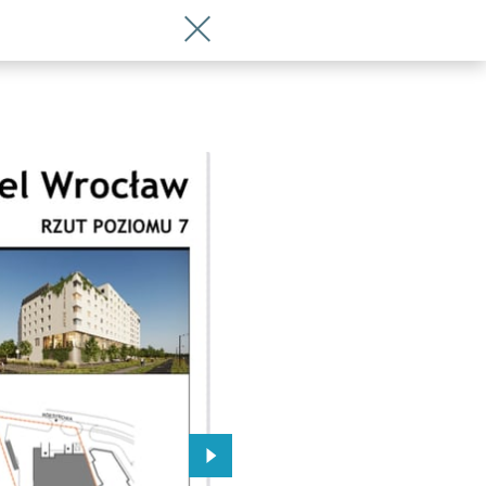
Wróć do artykułu Nowy hotel wybudują
 Wrocławia
Przejdź do kolejnego zdjęcia.