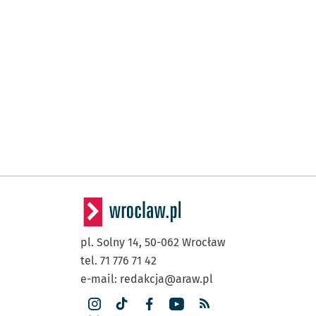
pl. Solny 14,
50-062
Wrocław
tel. 71 776 71 42
e-mail:
redakcja@araw.pl