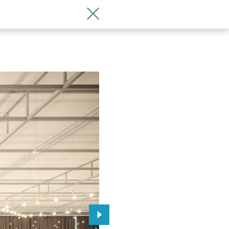
Wróć do artykułu Nowy hotel wybudują
 Wrocławia
Przejdź do kolejnego zdjęcia.