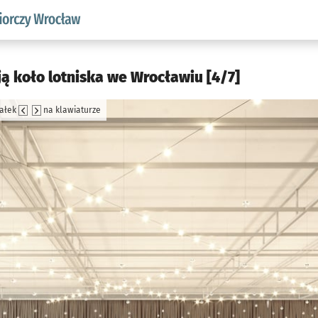
w.pl podserwis: Strategia rozwoju przedsiębiorczości miasta
ą koło lotniska we Wrocławiu [4/7]
załek
na klawiaturze
jęcia.