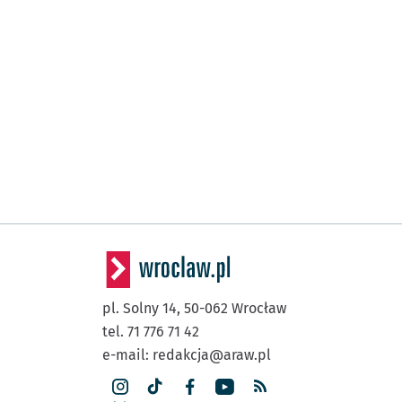
pl. Solny 14,
50-062
Wrocław
tel. 71 776 71 42
e-mail:
redakcja@araw.pl