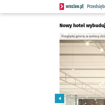
Serwis informacyjny wrocla
Nowy hotel wybuduj
Przeglądaj galerię za pomocą str
Przejdź do poprzedniego zd