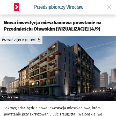
Wróć 
Serwis informacyjny wroclaw.pl podserwis: Strategia rozwo
Nowa inwestycja mieszkaniowa powstanie na
Przedmieściu Oławskim [WIZUALIZACJE] [4/9]
Przesuń zdjęcie palcem
5th Avenue
Tak wyglądać będzie nowa inwestycja mieszkaniowa, która
powstanie przy skrzyżowaniu ulic Traugutta i Walońskiej we