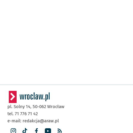
pl. Solny 14,
50-062
Wrocław
tel. 71 776 71 42
e-mail:
redakcja@araw.pl