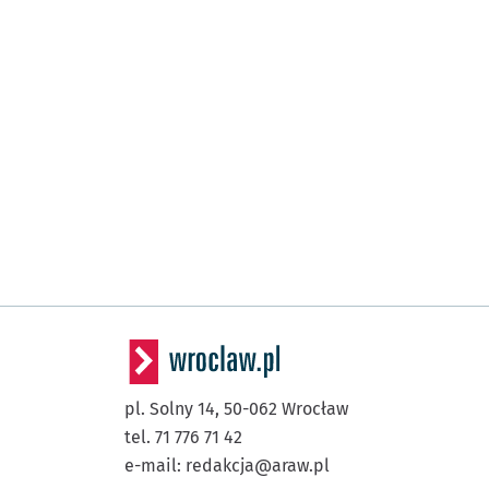
pl. Solny 14,
50-062
Wrocław
tel. 71 776 71 42
e-mail:
redakcja@araw.pl