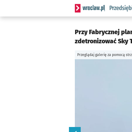
Serwis informacyjny wrocla
Przy Fabrycznej pla
zdetronizować Sky T
Przeglądaj galerię za pomocą str