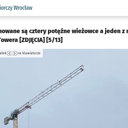
w.pl podserwis: Strategia rozwoju przedsiębiorczości miasta
nowane są cztery potężne wieżowce a jeden z 
owera [ZDJĘCIA] [5/13]
załek
na klawiaturze