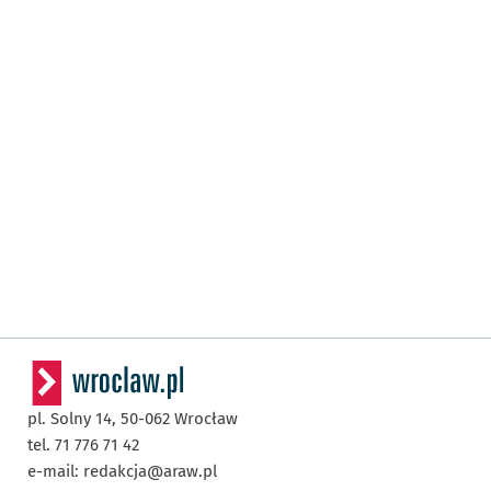
pl. Solny 14,
50-062
Wrocław
tel. 71 776 71 42
e-mail:
redakcja@araw.pl