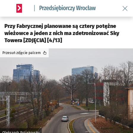
Wróć 
Serwis informacyjny wroclaw.pl podserwis: Strategia rozwo
Przy Fabrycznej planowane są cztery potężne
wieżowce a jeden z nich ma zdetronizować Sky
Towera [ZDJĘCIA] [4/13]
Przesuń zdjęcie palcem
Oleksandr Poliakovsky