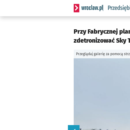
Serwis informacyjny wrocla
Przy Fabrycznej pla
zdetronizować Sky T
Przeglądaj galerię za pomocą str