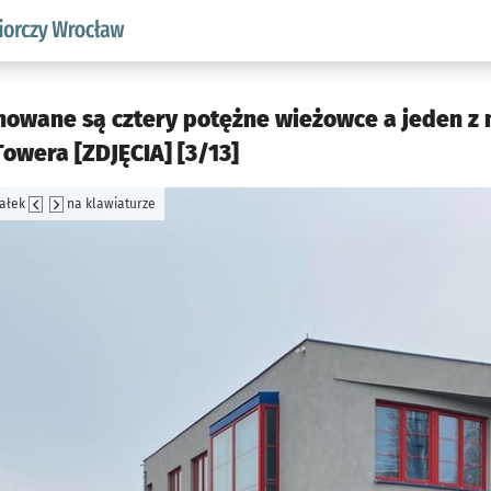
w.pl podserwis: Strategia rozwoju przedsiębiorczości miasta
nowane są cztery potężne wieżowce a jeden z 
owera [ZDJĘCIA] [3/13]
załek
na klawiaturze