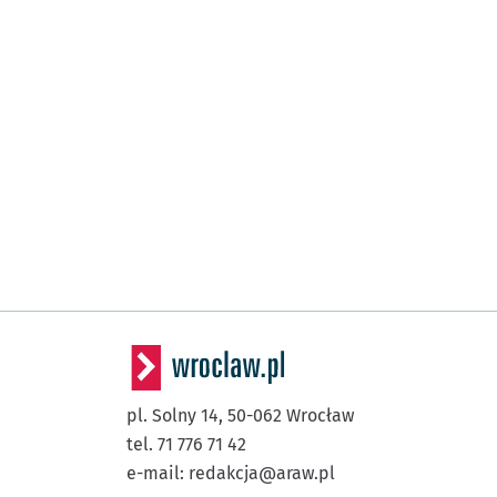
pl. Solny 14,
50-062
Wrocław
tel. 71 776 71 42
e-mail:
redakcja@araw.pl