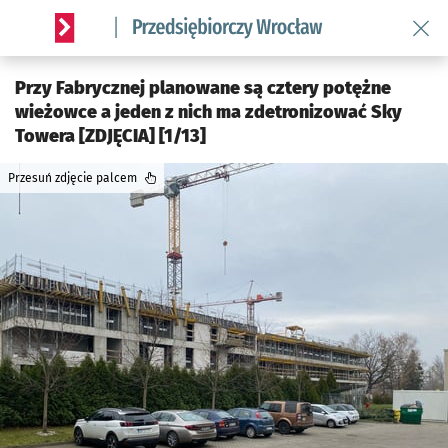
Wróć 
Serwis informacyjny wroclaw.pl podserwis: Strategia rozwo
Przy Fabrycznej planowane są cztery potężne
wieżowce a jeden z nich ma zdetronizować Sky
Towera [ZDJĘCIA] [1/13]
Przesuń zdjęcie palcem