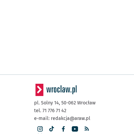
pl. Solny 14,
50-062
Wrocław
tel. 71 776 71 42
e-mail:
redakcja@araw.pl