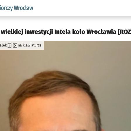
w.pl podserwis: Strategia rozwoju przedsiębiorczości miasta
ielkiej inwestycji Intela koło Wrocławia [R
załek
na klawiaturze
jęcia.