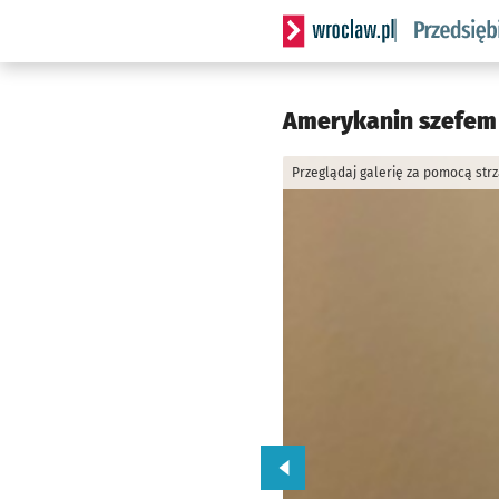
Serwis informacyjny wrocla
Amerykanin szefem w
Przeglądaj galerię za pomocą str
Przejdź do poprzedniego zd