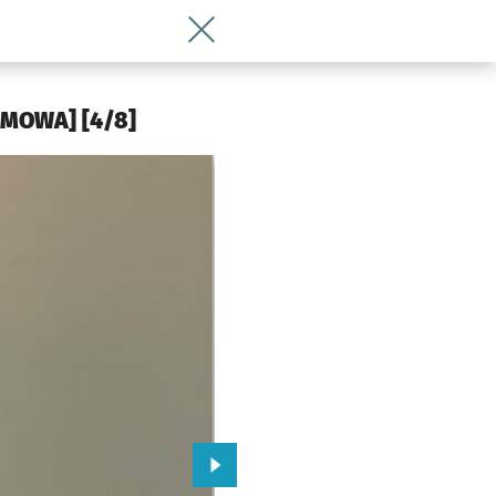
Wróć do artykułu Amerykanin szefem w
 Wrocławia
OZMOWA] [4/8]
Przejdź do kolejnego zdjęcia.