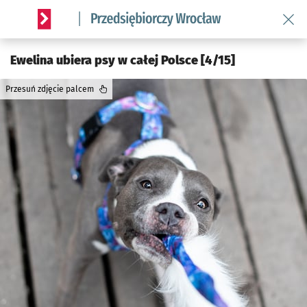
Wróć 
Serwis informacyjny wroclaw.pl podserwis: Strategia rozwo
Ewelina ubiera psy w całej Polsce [4/15]
Przesuń zdjęcie palcem