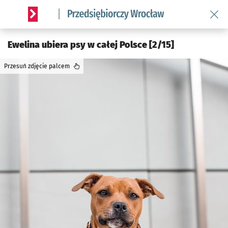
Wróć 
Serwis informacyjny wroclaw.pl podserwis: Strategia rozwo
Ewelina ubiera psy w całej Polsce [2/15]
Przesuń zdjęcie palcem