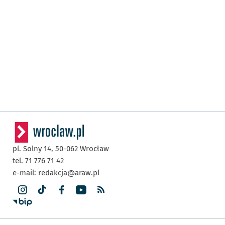
pl. Solny 14,
50-062
Wrocław
tel. 71 776 71 42
e-mail:
redakcja@araw.pl