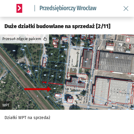
Wróć 
Serwis informacyjny wroclaw.pl podserwis: Strategia rozwo
Duże działki budowlane na sprzedaż [2/11]
Przesuń zdjęcie palcem
WPT
Działki WPT na sprzedaż