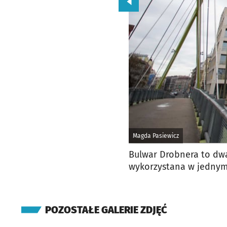
Przejdź do poprzedniego zd
Magda Pasiewicz
Bulwar Drobnera to dwa
wykorzystana w jedny
POZOSTAŁE GALERIE ZDJĘĆ