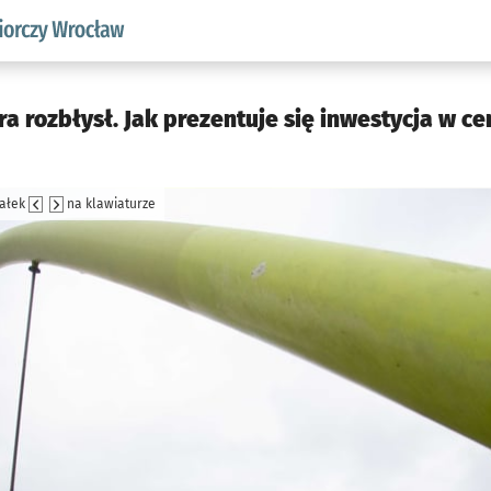
w.pl podserwis: Strategia rozwoju przedsiębiorczości miasta
a rozbłysł. Jak prezentuje się inwestycja w c
załek
na klawiaturze