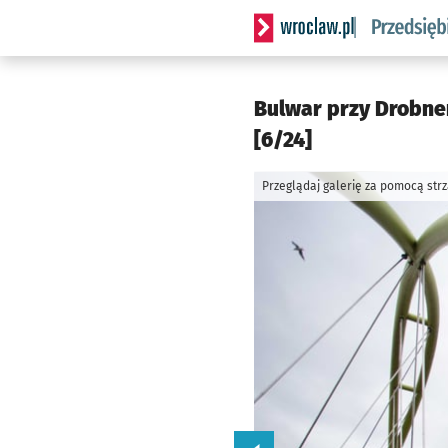
Serwis informacyjny wrocla
Bulwar przy Drobner
[6/24]
Przeglądaj galerię za pomocą str