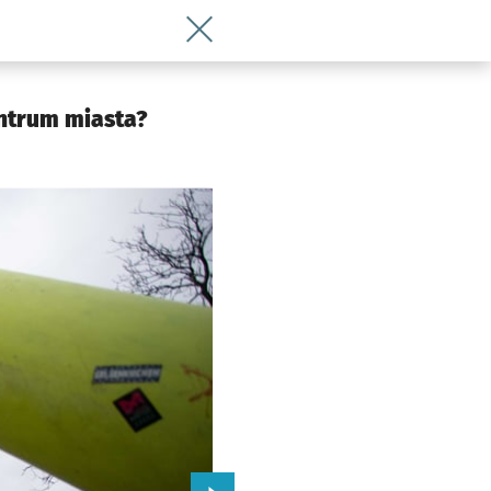
Wróć do artykułu Bulwar przy Drobnera
 Wrocławia
entrum miasta?