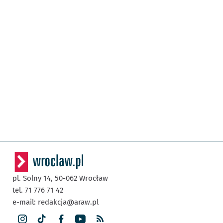
pl. Solny 14,
50-062
Wrocław
tel. 71 776 71 42
e-mail:
redakcja@araw.pl