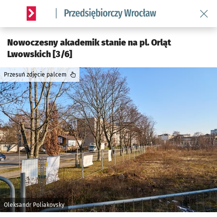
Wróć 
Serwis informacyjny wroclaw.pl podserwis: Strategia rozwo
Nowoczesny akademik stanie na pl. Orląt
Lwowskich [3/6]
Przesuń zdjęcie palcem
Oleksandr Poliakovsky