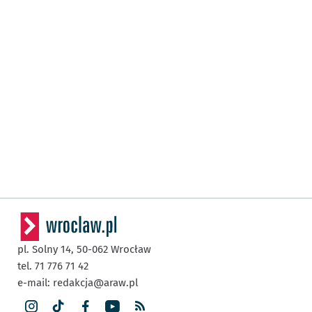
pl. Solny 14,
50-062
Wrocław
tel. 71 776 71 42
e-mail:
redakcja@araw.pl