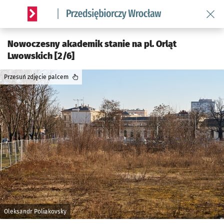
Wróć 
Serwis informacyjny wroclaw.pl podserwis: Strategia rozwo
Nowoczesny akademik stanie na pl. Orląt
Lwowskich [2/6]
Przesuń zdjęcie palcem
Oleksandr Poliakovsky