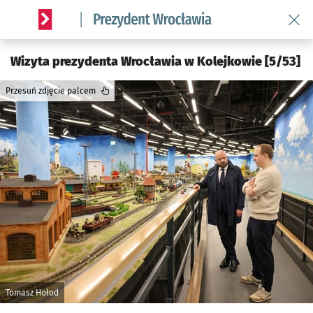
Wróć 
Serwis informacyjny wroclaw.pl podserwis: Prezydent Wroc
Wizyta prezydenta Wrocławia w Kolejkowie [5/53]
Przesuń zdjęcie palcem
Tomasz Hołod