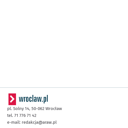
pl. Solny 14,
50-062
Wrocław
tel. 71 776 71 42
e-mail:
redakcja@araw.pl