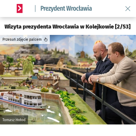
Wróć 
Serwis informacyjny wroclaw.pl podserwis: Prezydent Wroc
Wizyta prezydenta Wrocławia w Kolejkowie [2/53]
Przesuń zdjęcie palcem
Tomasz Hołod