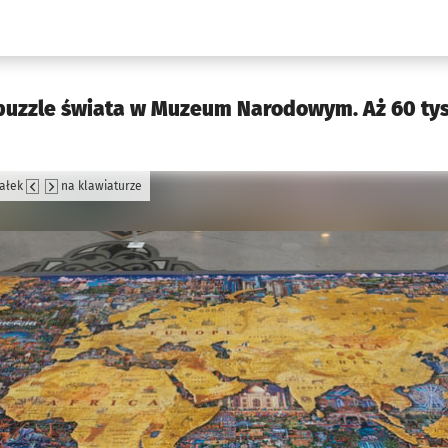
w.pl podserwis: Kultura
puzzle świata w Muzeum Narodowym. Aż 60 ty
załek
na klawiaturze