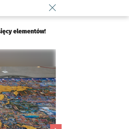
Wróć do artykułu Zobacz największe p
sięcy elementów!