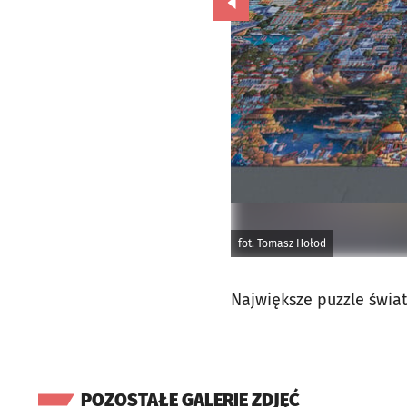
Przejdź do poprzedniego zd
fot. Tomasz Hołod
Największe puzzle świ
POZOSTAŁE GALERIE ZDJĘĆ