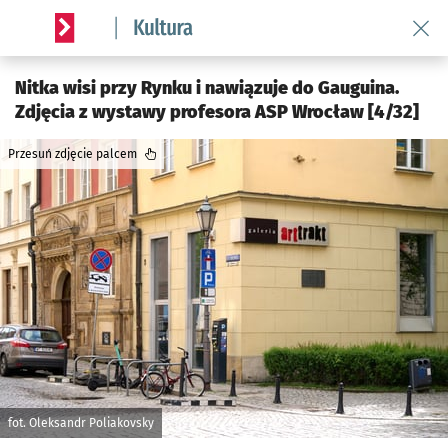
Wróć 
Serwis informacyjny wroclaw.pl podserwis: Kultura
Nitka wisi przy Rynku i nawiązuje do Gauguina.
Zdjęcia z wystawy profesora ASP Wrocław [4/32]
Przesuń zdjęcie palcem
fot. Oleksandr Poliakovsky