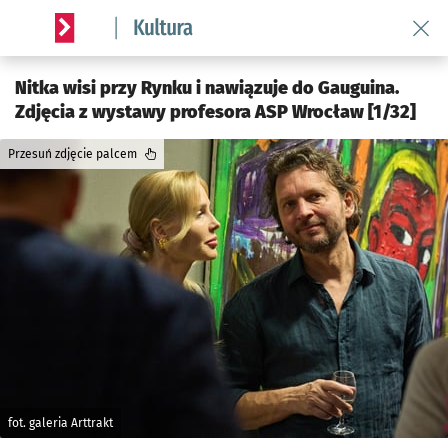
Wróć 
Serwis informacyjny wroclaw.pl podserwis: Kultura
Nitka wisi przy Rynku i nawiązuje do Gauguina.
Zdjęcia z wystawy profesora ASP Wrocław [1/32]
Przesuń zdjęcie palcem
fot. galeria Arttrakt