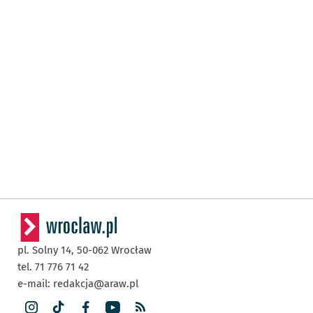
pl. Solny 14,
50-062
Wrocław
tel. 71 776 71 42
e-mail:
redakcja@araw.pl