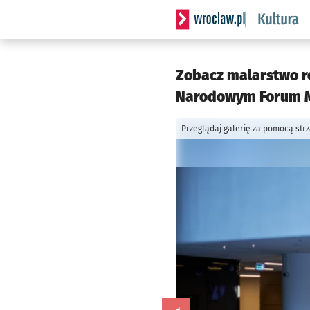
Serwis informacyjny wrocla
Zobacz malarstwo r
Narodowym Forum M
Przeglądaj galerię za pomocą str