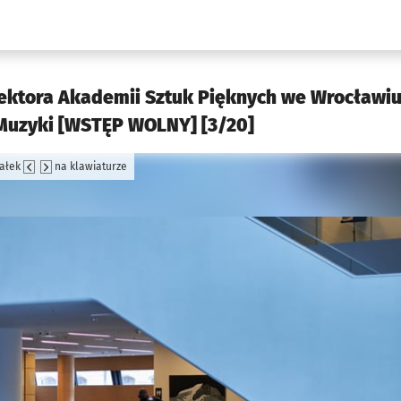
w.pl podserwis: Kultura
ektora Akademii Sztuk Pięknych we Wrocławi
uzyki [WSTĘP WOLNY] [3/20]
załek
na klawiaturze