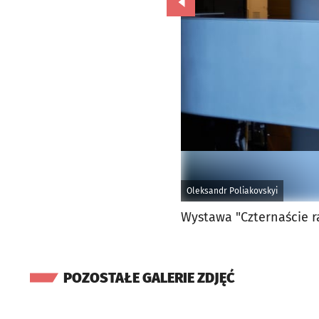
Przejdź do poprzedniego zd
Oleksandr Poliakovskyi
Wystawa "Czternaście 
POZOSTAŁE GALERIE ZDJĘĆ