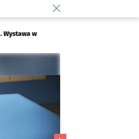
Wróć do artykułu Zobacz malarstwo r
u. Wystawa w