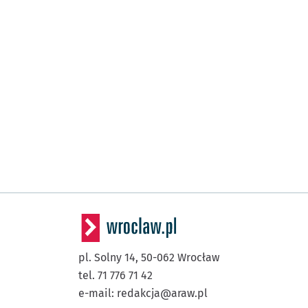
pl. Solny 14,
50-062
Wrocław
tel. 71 776 71 42
e-mail:
redakcja@araw.pl