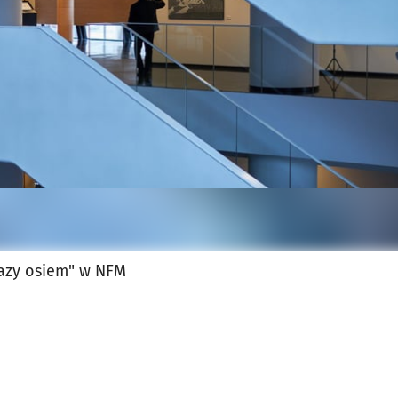
jęcia.
razy osiem" w NFM