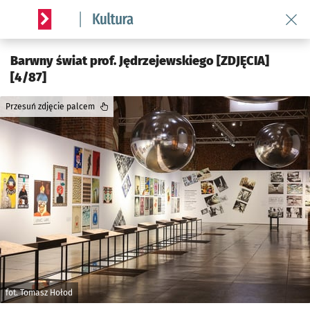
Wróć 
Serwis informacyjny wroclaw.pl podserwis: Kultura
Barwny świat prof. Jędrzejewskiego [ZDJĘCIA]
[4/87]
Przesuń zdjęcie palcem
fot. Tomasz Hołod