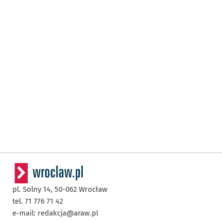
pl. Solny 14,
50-062
Wrocław
tel. 71 776 71 42
e-mail:
redakcja@araw.pl