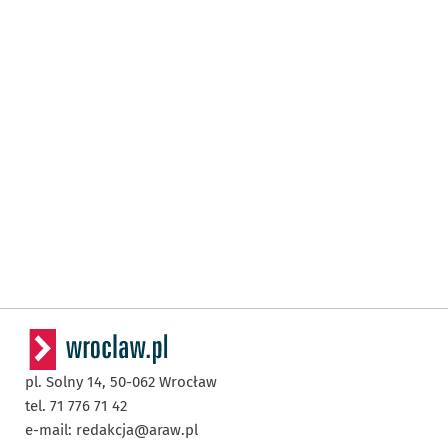
pl. Solny 14,
50-062
Wrocław
tel. 71 776 71 42
e-mail:
redakcja@araw.pl