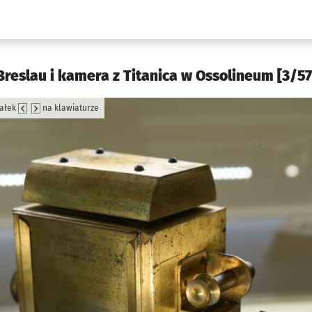
w.pl podserwis: Kultura
Breslau i kamera z Titanica w Ossolineum [3/57
załek
na klawiaturze
jęcia.