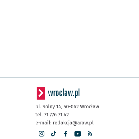
pl. Solny 14,
50-062
Wrocław
tel. 71 776 71 42
e-mail:
redakcja@araw.pl