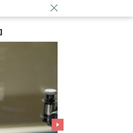
Wróć do artykułu Tajemnicze zdjęcia B
]
Przejdź do kolejnego zdjęcia.