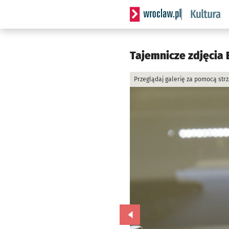
Serwis informacyjny wrocla
Tajemnicze zdjęcia 
Przeglądaj galerię za pomocą str
Przejdź do poprzedniego zd